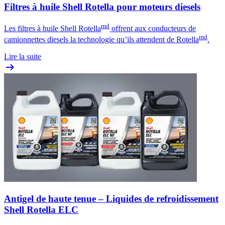
Filtres à huile Shell Rotella pour moteurs diesels
md
Les filtres à huile Shell Rotella
offrent aux conducteurs de
md
camionnettes diesels la technologie qu’ils attendent de Rotella
.
Lire la suite
Antigel de haute tenue – Liquides de refroidissement
Shell Rotella ELC